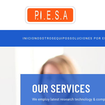
INICIO
NOSOTROS
EQUIPOS
SOLUCIONES POR E
OUR SERVICES
We employ latest research technology & comp