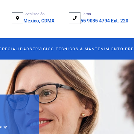
Localización
Llama
México, CDMX
55 9035 4794 Ext. 220
SPECIALIDAD
SERVICIOS TÉCNICOS & MANTENIMIENTO PR
any.