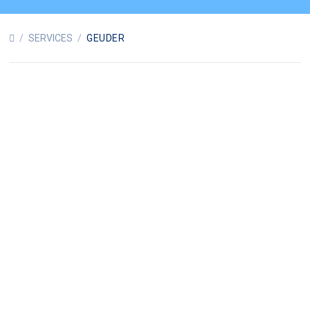
/
SERVICES
/
GEUDER
SISTEMA
MICROQUIRÚRGICO MEGATRON
S4HPS
SISTEMA MODULAR DE
FACO/VITRECTOMÍA
TECNOLOGÍA SOFISTICADA
PARA UN MÁXIMO
RENDIMIENTO
Lidere el rendimiento. Con
la sofisticada tecnología del
megaTRON S4HPS, podrá