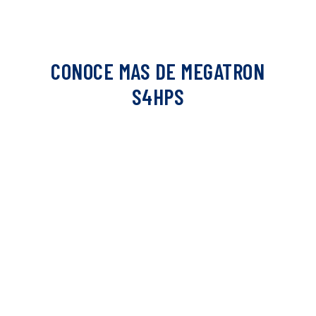
CONOCE MAS DE MEGATRON
S4HPS
NUESTRO TRABAJO
Microscopios, Centrifugas, Agitadores, Parrillas de
Calentamiento, Hornos y Estufas Bacteriológicas,
Refrigeradores Equipo para Patología, Autoclaves, Baños,
Etc.