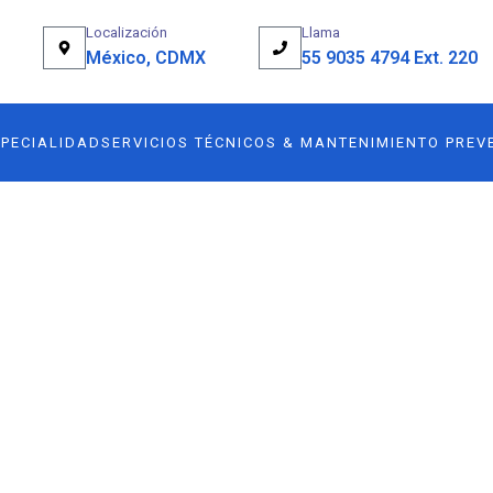
Localización
Llama
México, CDMX
55 9035 4794 Ext. 220
SPECIALIDAD
SERVICIOS TÉCNICOS & MANTENIMIENTO PREV
MNS
any.