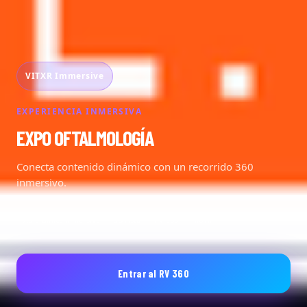
VITXR Immersive
EXPERIENCIA INMERSIVA
EXPO OFTALMOLOGÍA
Conecta contenido dinámico con un recorrido 360
inmersivo.
Aula clínica inmersiva
3DVista
RV 360
Móvil
Entrar al RV 360